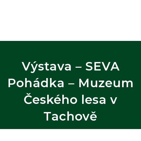
Úvodní strana
Co navštívit
Užitečné informace
Výstava – SEVA
Pohádka – Muzeum
Českého lesa v
Tachově