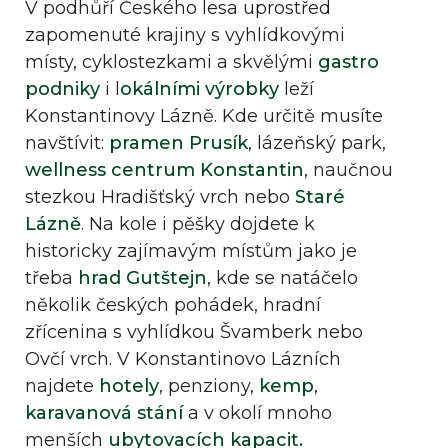
V podhůří Českého lesa uprostřed
zapomenuté krajiny s vyhlídkovými
místy, cyklostezkami a skvělými
gastro
podniky
i l
okálními výrobky
leží
Konstantinovy Lázně. Kde určitě musíte
navštívit:
pramen Prusík
, lázeňský park,
wellness centrum Konstantin
, naučnou
stezkou Hradišťský vrch nebo
Staré
Lázně
. Na kole i pěšky dojdete k
historicky zajímavým místům jako je
třeba
hrad Gutštejn
, kde se natáčelo
několik českých pohádek, hradní
zřícenina s vyhlídkou Švamberk nebo
Ovčí vrch. V Konstantinovo Lázních
najdete
hotely
, penziony,
kemp
,
karavanová stání
a v okolí mnoho
menších
ubytovacích kapacit.