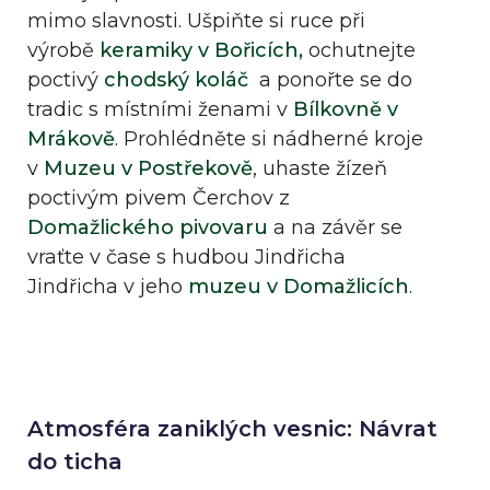
mimo slavnosti. Ušpiňte si ruce při
výrobě
keramiky v Bořicích,
ochutnejte
poctivý
chodský koláč
a ponořte se do
tradic s místními ženami v
Bílkovně v
Mrákově
. Prohlédněte si nádherné kroje
v
Muzeu v Postřekově
, uhaste žízeň
poctivým pivem Čerchov z
Domažlického pivovaru
a na závěr se
vraťte v čase s hudbou Jindřicha
Jindřicha v jeho
muzeu v Domažlicích
.
Atmosféra zaniklých vesnic: Návrat
do ticha