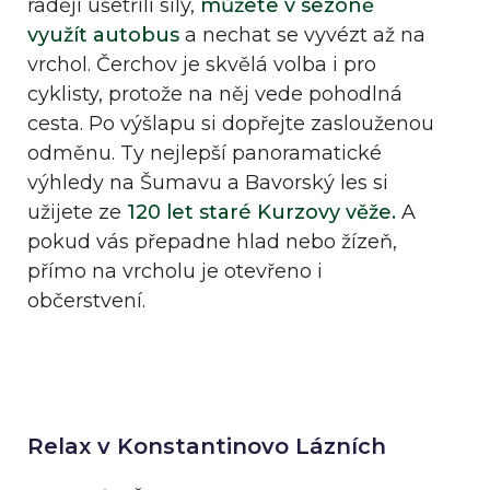
raději ušetřili síly,
můžete v sezóně
využít autobus
a nechat se vyvézt až na
vrchol. Čerchov je skvělá volba i pro
cyklisty, protože na něj vede pohodlná
cesta. Po výšlapu si dopřejte zaslouženou
odměnu. Ty nejlepší panoramatické
výhledy na Šumavu a Bavorský les si
užijete ze
120 let staré Kurzovy věže.
A
pokud vás přepadne hlad nebo žízeň,
přímo na vrcholu je otevřeno i
občerstvení.
Relax v Konstantinovo Lázních