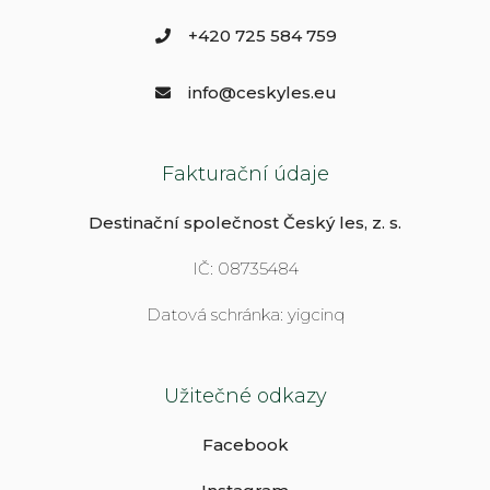
+420 725 584 759
info@ceskyles.eu
Fakturační údaje
Destinační společnost Český les, z. s.
IČ: 08735484
Datová schránka: yigcinq
Užitečné odkazy
Facebook