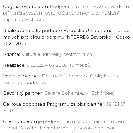
Celý název projektu:
Podpora turismu v česko-bavorském
příhraničí s využitím potenciálu veřejných akcí k získání
zájmu cílových skupin
Realizováno díky podpoře Evropské Unie v rámci Fondu
malých projektů programu INTERREG Bavorsko – Česko
2021–2027
Priorita:
Kultura a udržitelný cestovní ruch
Realizace:
6.6.2025 – 6.9.2026 (15 měsíců)
Vedoucí partner:
Destinační společnost Český les, z. s.
(Bělá nad Radbuzou)
Bavorský partner
: Bavaria Bohemi e. V. (Schönsee)
Celková podpora z Programu za oba partner:
39 181,57
EUR
Cílem projektu
je podpořit turismus v příhraničním území
(oblast Českého, Hornofalckého a Bavorského lesa)