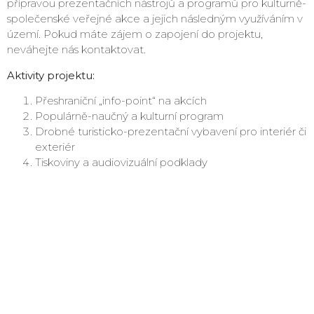
přípravou prezentačních nástrojů a programů pro kulturně-
společenské veřejné akce a jejich následným využíváním v
území. Pokud máte zájem o zapojení do projektu,
neváhejte nás kontaktovat.
Aktivity projektu:
Přeshraniční „info-point“ na akcích
Populárně-naučný a kulturní program
Drobné turisticko-prezentační vybavení pro interiér či
exteriér
Tiskoviny a audiovizuální podklady