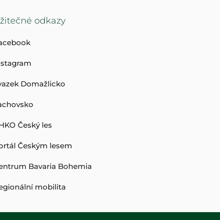
žitečné odkazy
acebook
nstagram
vazek Domažlicko
achovsko
HKO Český les
ortál Českým lesem
entrum Bavaria Bohemia
egionální mobilita