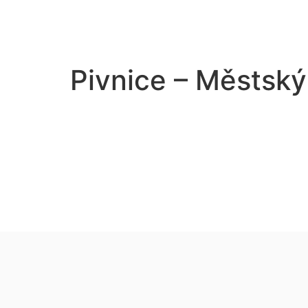
Co navš
Pivnice – Městský