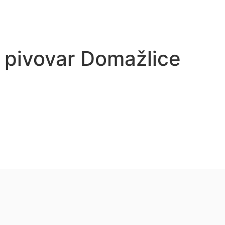
tívit
Služby
Akce
 pivovar Domažlice