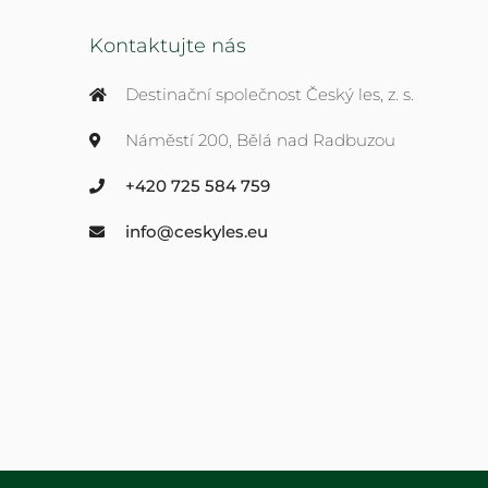
Kontaktujte nás
Destinační společnost Český les, z. s.
Náměstí 200, Bělá nad Radbuzou
+420 725 584 759
info@ceskyles.eu