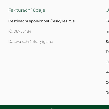
Fakturační údaje
U
Destinační společnost Český les, z. s.
F
IČ: 08735484
I
Datová schránka: yigcinq
S
T
C
P
C
R